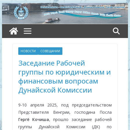
Skip
to
content
НОВОСТИ
СОВЕЩАНИИ
Заседание Рабочей
группы по юридическим и
финансовым вопросам
Дунайской Комиссии
9-10 апреля 2025, под председательством
Представителя Венгрии, господина Посла
Гергё Кочиша
, прошло заседание рабочей
группы Дунайской Комиссии (ДК) по