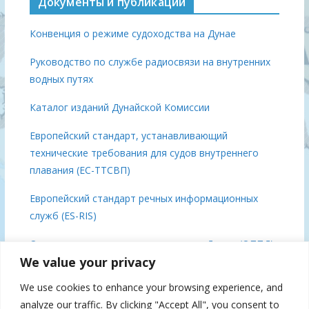
Документы и публикации
Конвенция о режиме судоходства на Дунае
Руководство по службе радиосвязи на внутренних
водных путях
Каталог изданий Дунайской Комиссии
Европейский стандарт, устанавливающий
технические требования для судов внутреннего
плавания (ЕС-ТТСВП)
Европейский стандарт речных информационных
служб (ES-RIS)
Основные положения о плавании по Дунаю (ОППД)
We value your privacy
Выводы встречи министров Дуная, 3 декабря 2018
We use cookies to enhance your browsing experience, and
года, Брюссель
analyze our traffic. By clicking "Accept All", you consent to