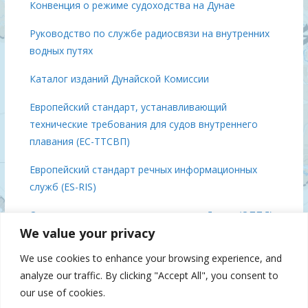
Конвенция о режиме судоходства на Дунае
Руководство по службе радиосвязи на внутренних
водных путях
Каталог изданий Дунайской Комиссии
Европейский стандарт, устанавливающий
технические требования для судов внутреннего
плавания (ЕС-ТТСВП)
Европейский стандарт речных информационных
служб (ES-RIS)
Основные положения о плавании по Дунаю (ОППД)
We value your privacy
Выводы встречи министров Дуная, 3 декабря 2018
We use cookies to enhance your browsing experience, and
года, Брюссель
analyze our traffic. By clicking "Accept All", you consent to
Дунайская Комиссия 70 (IFAT), 2019
our use of cookies.