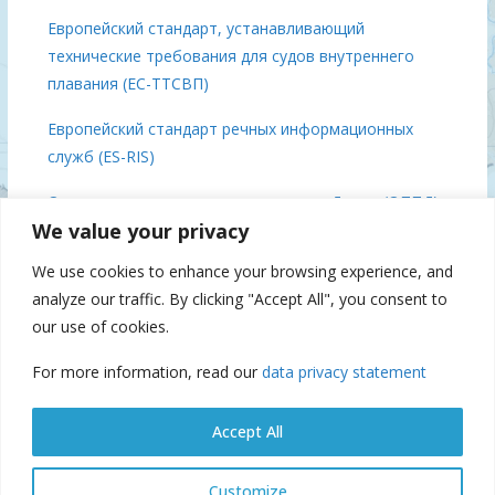
Европейский стандарт, устанавливающий
технические требования для судов внутреннего
плавания (ЕС-ТТСВП)
Европейский стандарт речных информационных
служб (ES-RIS)
Основные положения о плавании по Дунаю (ОППД)
We value your privacy
Выводы встречи министров Дуная, 3 декабря 2018
We use cookies to enhance your browsing experience, and
года, Брюссель
analyze our traffic. By clicking "Accept All", you consent to
Дунайская Комиссия 70 (IFAT), 2019
our use of cookies.
For more information, read our
data privacy statement
Suspension of navigation
Accept All
Customize