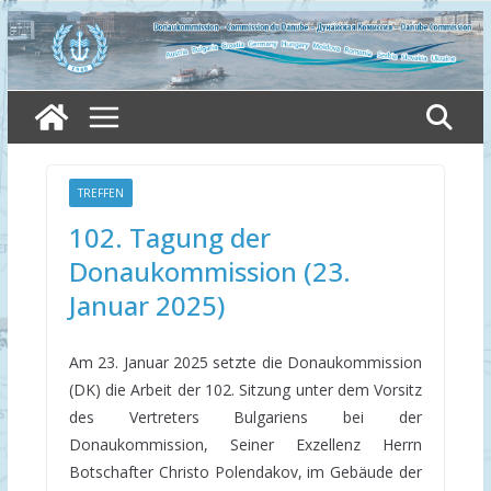
Skip
to
content
TREFFEN
102. Tagung der
Donaukommission (23.
Januar 2025)
Am 23. Januar 2025 setzte die Donaukommission
(DK) die Arbeit der 102. Sitzung unter dem Vorsitz
des Vertreters Bulgariens bei der
Donaukommission, Seiner Exzellenz Herrn
Botschafter Christo Polendakov, im Gebäude der