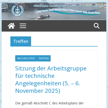
Skip
to
content
Treffen
NACHRICHTEN
TREFFEN
Sitzung der Arbeitsgruppe
für technische
Angelegenheiten (5. – 6.
November 2025)
Die gemäß Abschnitt C des Arbeitsplans der