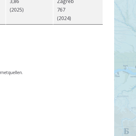
3,86
Zagreb
(2025)
767
(2024)
rnetquellen.