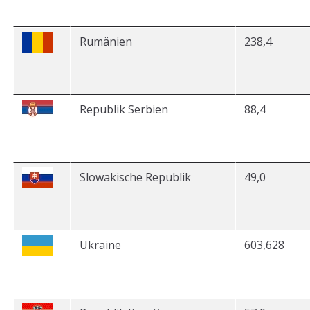
Rumänien
238,4
Republik Serbien
88,4
Slowakische Republik
49,0
Ukraine
603,628