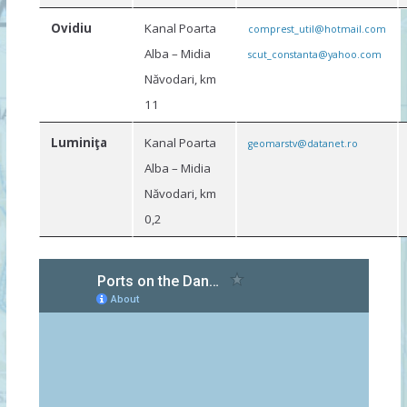
Ovidiu
Kanal Poarta
comprest_util@hotmail.com
Alba – Midia
scut_constanta@yahoo.com
Năvodari, km
11
Luminiţa
Kanal Poarta
geomarstv@datanet.ro
Alba – Midia
Năvodari, km
0,2