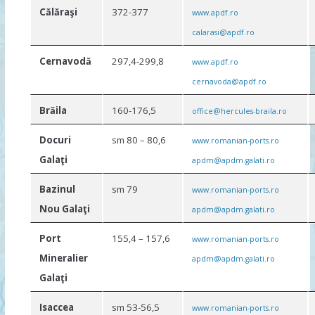
Cǎlǎraşi
372-377
www.apdf.ro
calarasi@apdf.ro
Cernavodǎ
297,4-299,8
www.apdf.ro
cernavoda@apdf.ro
Brǎila
160-176,5
office@hercules-braila.ro
Docuri
sm 80 – 80,6
www.romanian-ports.ro
Galaţi
apdm@apdm.galati.ro
Bazinul
sm 79
www.romanian-ports.ro
Nou Galaţi
apdm@apdm.galati.ro
Port
155,4 – 157,6
www.romanian-ports.ro
Mineralier
apdm@apdm.galati.ro
Galaţi
Isaccea
sm 53-56,5
www.romanian-ports.ro