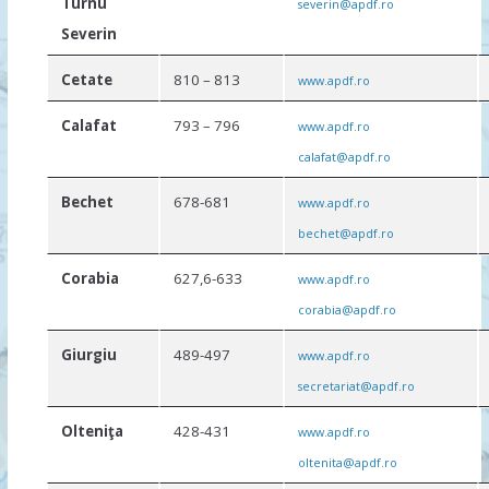
Turnu
severin@apdf.ro
Severin
Cetate
810 – 813
www.apdf.ro
Calafat
793 – 796
www.apdf.ro
calafat@apdf.ro
Beсhet
678-681
www.apdf.ro
bechet@apdf.ro
Corabia
627,6-633
www.apdf.ro
corabia@apdf.ro
Giurgiu
489-497
www.apdf.ro
secretariat@apdf.ro
Olteniţa
428-431
www.apdf.ro
oltenita@apdf.ro