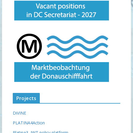
Projects
DiVINE
PLATINA4Action
Platina3, IWT policy platform