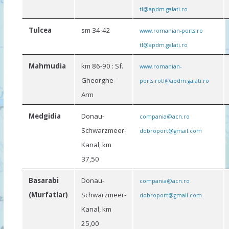
tl@apdm.galati.ro
Tulcea
sm 34-42
www.romanian-ports.ro
tl@apdm.galati.ro
Mahmudia
km 86-90 : Sf.
www.romanian-
Gheorghe-
ports.ro
tl@apdm.galati.ro
Arm
Medgidia
Donau-
compania@acn.ro
Schwarzmeer-
dobroport@gmail.com
Kanal, km
37,50
Basarabi
Donau-
compania@acn.ro
(Murfatlar)
Schwarzmeer-
dobroport@gmail.com
Kanal, km
25,00