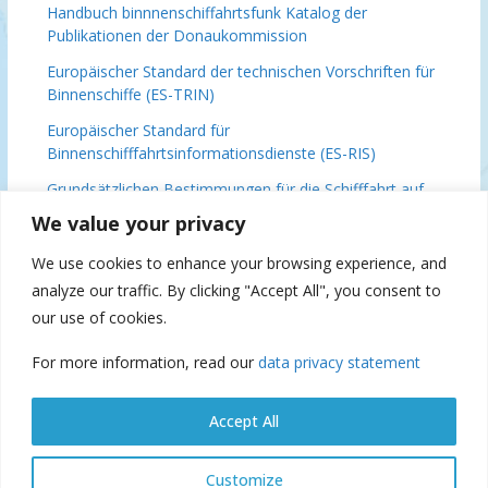
Handbuch binnnenschiffahrtsfunk
Katalog der
Publikationen der Donaukommission
Europäischer Standard der technischen Vorschriften für
Binnenschiffe (ES-TRIN)
Europäischer Standard für
Binnenschifffahrtsinformationsdienste (ES-RIS)
Grundsätzlichen Bestimmungen für die Schifffahrt auf
der Donau (DFND)
We value your privacy
Schlussfolgerungen des Donauministertreffens am 3.
We use cookies to enhance your browsing experience, and
Dezember 2018 in Brüssel
analyze our traffic. By clicking "Accept All", you consent to
Donaukommission 70 (IFAT), 2019
our use of cookies.
For more information, read our
data privacy statement
Suspension of navigation
Accept All
Customize