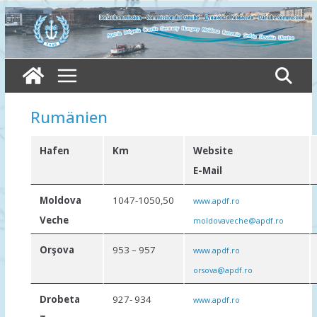
Skip
to
content
Rumänien
Нafen
Km
Website
E-Mail
Moldova
1047-1050,50
www.apdf.ro
Veche
moldovaveche@apdf.ro
Orşova
953 – 957
www.apdf.ro
orsova@apdf.ro
Drobeta
927- 934
www.apdf.ro