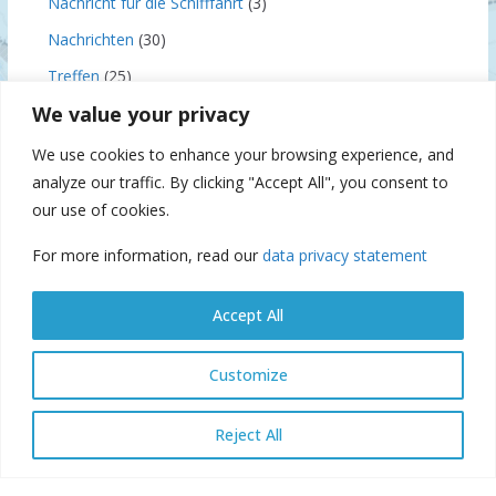
Nachricht für die Schifffahrt
(3)
Nachrichten
(30)
Treffen
(25)
We value your privacy
Uncategorized
(4)
Veranstaltungen
(18)
We use cookies to enhance your browsing experience, and
analyze our traffic. By clicking "Accept All", you consent to
our use of cookies.
Archiv
For more information, read our
data privacy statement
A
r
Accept All
c
h
Customize
i
© Danube Commission 2026: All rights reserved.
E-library
E-
v
Reject All
archive
E-documents
Webmail