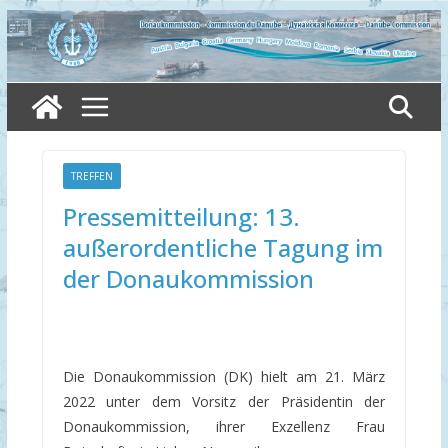
Skip
to
content
TREFFEN
Pressemitteilung: 13.
außerordentliche Tagung im
der Donaukommission
Die Donaukommission (DK) hielt am 21. März
2022 unter dem Vorsitz der Präsidentin der
Donaukommission, ihrer Exzellenz Frau