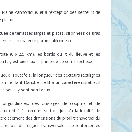
 Plaine Pannonique, et à l’exception des secteurs de
 plaine.
tuée de terrasses larges et plates, sillonnées de bras
d en est en majeure partie sablonneux.
oite (0,6-2,5 km), les bords du lit du fleuve et les
du lit y est pierreux et parsemé de seuils rocheux.
ueux. Toutefois, la longueur des secteurs rectilignes
sur le Haut-Danube. Le lit a un caractère instable, il
les seuils y sont nombreux.
s longitudinales, des ouvrages de coupure et de
vaux ont été exécutés surtout jusqu’à la localité de
’accroissement des dimensions du profil transversal du
aires par des digues transversales, de renforcer les