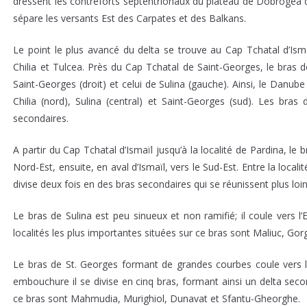
dressent les contreforts septentrionaux du plateau de Dobrogea d
sépare les versants Est des Carpates et des Balkans.
Le point le plus avancé du delta se trouve au Cap Tchatal d’Ismaï
Chilia et Tulcea. Près du Cap Tchatal de Saint-Georges, le bras d
Saint-Georges (droit) et celui de Sulina (gauche). Ainsi, le Danube
Chilia (nord), Sulina (central) et Saint-Georges (sud). Les bra
secondaires.
A partir du Cap Tchatal d’Ismaïl jusqu’à la localité de Pardina, le b
Nord-Est, ensuite, en aval d’Ismaïl, vers le Sud-Est. Entre la localit
divise deux fois en des bras secondaires qui se réunissent plus loin
Le bras de Sulina est peu sinueux et non ramifié; il coule vers l
localités les plus importantes situées sur ce bras sont Maliuc, Gorg
Le bras de St. Georges formant de grandes courbes coule vers l
embouchure il se divise en cinq bras, formant ainsi un delta secon
ce bras sont Mahmudia, Murighiol, Dunavat et Sfantu-Gheorghe.