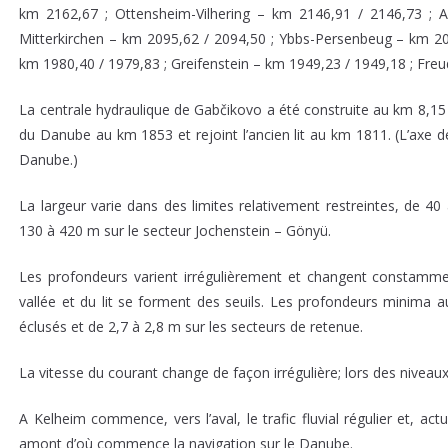
km 2162,67 ; Ottensheim-Vilhering – km 2146,91 / 2146,73 ; 
Mitterkirchen – km 2095,62 / 2094,50 ; Ybbs-Persenbeug – km 20
km 1980,40 / 1979,83 ; Greifenstein – km 1949,23 / 1949,18 ; Fre
La centrale hydraulique de Gabčikovo a été construite au km 8,15 d
du Danube au km 1853 et rejoint l’ancien lit au km 1811. (L’axe d
Danube.)
La largeur varie dans des limites relativement restreintes, de 4
130 à 420 m sur le secteur Jochenstein – Gönyü.
Les profondeurs varient irrégulièrement et changent constamment
vallée et du lit se forment des seuils. Les profondeurs minima 
éclusés et de 2,7 à 2,8 m sur les secteurs de retenue.
La vitesse du courant change de façon irrégulière; lors des niveaux
A Kelheim commence, vers l’aval, le trafic fluvial régulier et, ac
amont d’où commence la navigation sur le Danube.