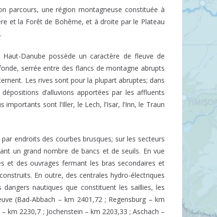
son parcours, une région montagneuse constituée à
ère et la Forêt de Bohême, et à droite par le Plateau
.
le Haut-Danube possède un caractère de fleuve de
ofonde, serrée entre des flancs de montagne abrupts
ternent. Les rives sont pour la plupart abruptes; dans
s dépositions d’alluvions apportées par les affluents
mportants sont l’Iller, le Lech, l’Isar, l’Inn, le Traun
nt par endroits des courbes brusques; sur les secteurs
formant un grand nombre de bancs et de seuils. En vue
les et des ouvrages fermant les bras secondaires et
construits. En outre, des centrales hydro-électriques
 dangers nautiques que constituent les saillies, les
 fleuve (Bad-Abbach – km 2401,72 ; Regensburg – km
t – km 2230,7 ; Jochenstein – km 2203,33 ; Aschach –