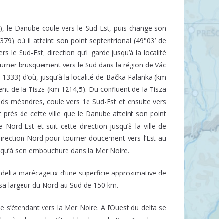
47), le Danube coule vers le Sud-Est, puis change son
79) où il atteint son point septentrional (49°03′ de
 le Sud-Est, direction qu’il garde jusqu’à la localité
ourner brusquement vers le Sud dans la région de Vác
 1333) d’où, jusqu’à la localité de Bačka Palanka (km
luent de la Tisza (km 1214,5). Du confluent de la Tisza
ands méandres, coule vers 1e Sud-Est et ensuite vers
st près de cette ville que le Danube atteint son point
e Nord-Est et suit cette direction jusqu’à la ville de
direction Nord pour tourner doucement vers l’Est au
jusqu’à son embouchure dans la Mer Noire.
e delta marécageux d’une superficie approximative de
 sa largeur du Nord au Sud de 150 km.
e s’étendant vers la Mer Noire. A l’Ouest du delta se