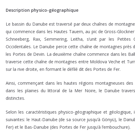
Description physico-géographique
Le bassin du Danube est traversé par deux chaînes de montagnes q
qui commence dans les Hautes Tauern, au pic de Gross-Glockner 
Schneeberg, Rax, Semmering, Leitha, s’unit par les Petites
Occidentales. Le Danube perce cette chaîne de montagnes près de 
les Portes de Devin. La deuxième chaîne commence dans les Balk
traverse cette chaîne de montagnes entre Moldova Veche et Turnu 
sur la rive droite, en formant le défilé dit des Portes de Fer.
Ainsi, commençant dans les hautes régions montagneuses des ve
dans les plaines du littoral de la Mer Noire, le Danube travers
distinctes.
Selon les caractéristiques physico-géographique et géologique, i
suivantes: le Haut-Danube (de sa source jusqu’à Gönyü), le Danu
Fer) et le Bas-Danube (des Portes de Fer jusqu’à l’embouchure).