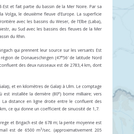
-Est et fait partie du bassin de la Mer Noire. Par sa
 la Volga, le deuxième fleuve d’Europe. La superficie
 frontière avec les bassins du Weser, de l’Elbe (Laba),
Dniestr, au Sud avec les bassins des fleuves de la Mer
assin du Rhin.
igach qui prennent leur source sur les versants Est
la région de Donaueschingen (47°56′ de latitude Nord
du confluent des deux ruisseaux est de 2783,4 km, dont
alaţi, et en kilomètres de Galaţi à Ulm. Le comptage
e
est installée la dernière (80
) borne milliaire; vers
. La distance en ligne droite entre le confluent des
km, ce qui donne un coefficient de sinuosité de 1,7.
 Brege et Brigach est de 678 m; la pente moyenne est
3
smaïl est de 6500 m
/sec. (approximativement 205