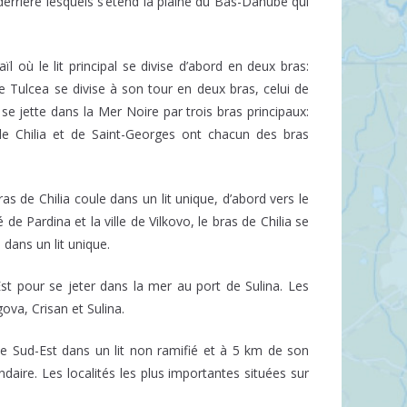
errière lesquels s’étend la plaine du Bas-Danube qui
l où le lit principal se divise d’abord en deux bras:
e Tulcea se divise à son tour en deux bras, celui de
 se jette dans la Mer Noire par trois bras principaux:
s de Chilia et de Saint-Georges ont chacun des bras
ras de Chilia coule dans un lit unique, d’abord vers le
é de Pardina et la ville de Vilkovo, le bras de Chilia se
 dans un lit unique.
’Est pour se jeter dans la mer au port de Sulina. Les
ova, Crisan et Sulina.
e Sud-Est dans un lit non ramifié et à 5 km de son
daire. Les localités les plus importantes situées sur