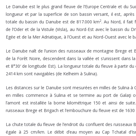
Le Danube est le plus grand fleuve de l’Europe Centrale et du Sud
longueur et par la superficie de son bassin versant, il est, après
2
totale du bassin du Danube est de 817.000 km
. Au Nord, il fait
de l’Oder et de la Vistule (Visla), au Nord-Est avec le bassin du 
Egée et de la Mer Adriatique, à l’Ouest et au Nord-Ouest avec le b
Le Danube naît de l’union des ruisseaux de montagne Brege et Br
de la Forêt Noire, descendent dans la vallée et s’unissent dans 
et 8°30′ de longitude Est). La longueur totale du fleuve à partir 
2414 km sont navigables (de Kelheim à Sulina).
Les distances sur le Danube sont mesurées en milles de Sulina à G
en milles commence à Sulina et se termine au port de Galaţi où 
l’amont est installée la borne kilométrique 150 et ainsi de suite
ruisseaux Brege et Brigach et l’embouchure du fleuve est de 1630 
La chute totale du fleuve de l’endroit du confluent des ruisseaux
égale à 25 cm/km. Le débit d’eau moyen au Cap Tchatal d’I