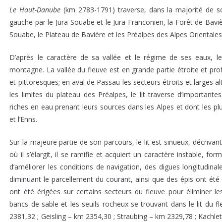
Le
Haut-Danube
(km 2783-1791) traverse, dans la majorité de 
gauche par le Jura Souabe et le Jura Franconien, la Forêt de Bavi
Souabe, le Plateau de Bavière et les Préalpes des Alpes Orientales
D’après le caractère de sa vallée et le régime de ses eaux, 
montagne. La vallée du fleuve est en grande partie étroite et pr
et pittoresques; en aval de Passau les secteurs étroits et larges al
les limites du plateau des Préalpes, le lit traverse d’importante
riches en eau prenant leurs sources dans les Alpes et dont les plus i
et l’Enns.
Sur la majeure partie de son parcours, le lit est sinueux, décriva
où il s’élargit, il se ramifie et acquiert un caractère instable, 
d’améliorer les conditions de navigation, des digues longitudina
diminuant le parcellement du courant, ainsi que des épis ont été 
ont été érigées sur certains secteurs du fleuve pour éliminer les
bancs de sable et les seuils rocheux se trouvant dans le lit du
2381,32 ; Geisling – km 2354,30 ; Straubing – km 2329,78 ; Kachle