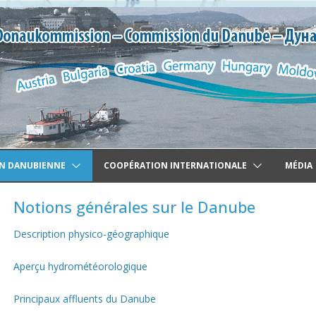
N DANUBIENNE
COOPÉRATION INTERNATIONALE
MÉDIA
Notions générales sur le Danube
Description physico-géographique
Aperçu hydrométéorologique
Principaux affluents du Danube