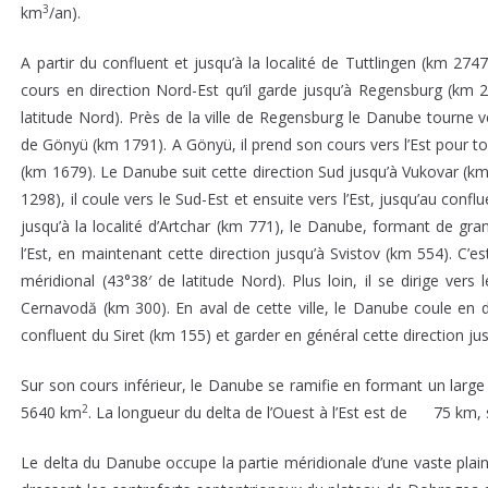
3
km
/an).
A partir du confluent et jusqu’à la localité de Tuttlingen (km 27
cours en direction Nord-Est qu’il garde jusqu’à Regensburg (km 23
latitude Nord). Près de la ville de Regensburg le Danube tourne vers
de Gönyü (km 1791). A Gönyü, il prend son cours vers l’Est pour t
(km 1679). Le Danube suit cette direction Sud jusqu’à Vukovar (km
1298), il coule vers le Sud-Est et ensuite vers l’Est, jusqu’au conf
jusqu’à la localité d’Artchar (km 771), le Danube, formant de gr
l’Est, en maintenant cette direction jusqu’à Svistov (km 554). C’e
méridional (43°38′ de latitude Nord). Plus loin, il se dirige vers l
Cernavodă (km 300). En aval de cette ville, le Danube coule en 
confluent du Siret (km 155) et garder en général cette direction 
Sur son cours inférieur, le Danube se ramifie en formant un larg
2
5640 km
. La longueur du delta de l’Ouest à l’Est est de 75 km,
Le delta du Danube occupe la partie méridionale d’une vaste plain