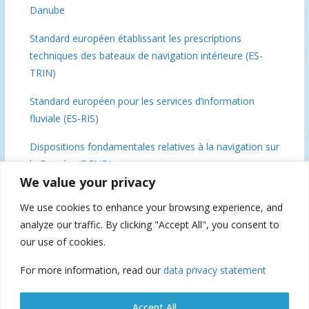
Danube
Standard européen établissant les prescriptions
techniques des bateaux de navigation intérieure (ES-
TRIN)
Standard européen pour les services d’information
fluviale (ES-RIS)
Dispositions fondamentales relatives à la navigation sur
le Danube (DFND)
We value your privacy
Conclusions de la réunion des ministres du Danube, 3
We use cookies to enhance your browsing experience, and
décembre 2018 Bruxelles
analyze our traffic. By clicking "Accept All", you consent to
Commission du Danube 70 (IFAT), 2019
our use of cookies.
For more information, read our
data privacy statement
Suspension of navigation
Accept All