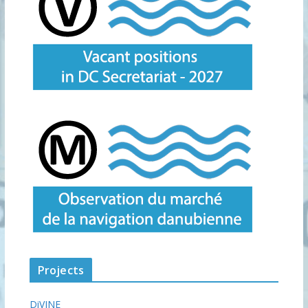
Projects
DiVINE