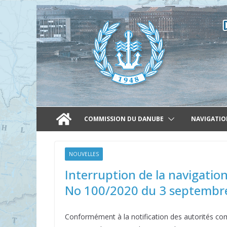
Skip
to
content
COMMISSION DU DANUBE
NAVIGATIO
NOUVELLES
Interruption de la navigation
No 100/2020 du 3 septembr
Conformément à la notification des autorités com