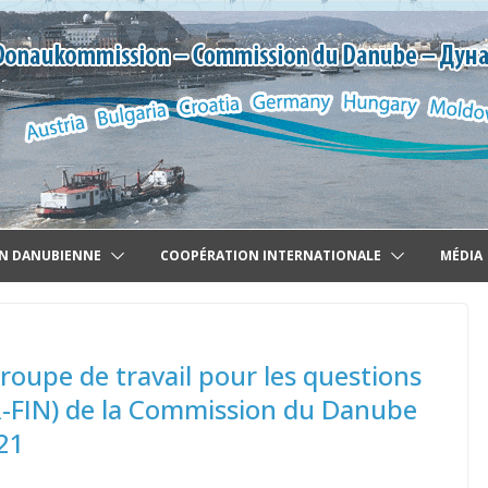
N DANUBIENNE
COOPÉRATION INTERNATIONALE
MÉDIA
oupe de travail pour les questions
UR-FIN) de la Commission du Danube
021