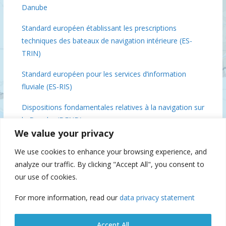
Danube
Standard européen établissant les prescriptions
techniques des bateaux de navigation intérieure (ES-
TRIN)
Standard européen pour les services d’information
fluviale (ES-RIS)
Dispositions fondamentales relatives à la navigation sur
le Danube (DFND)
We value your privacy
Conclusions de la réunion des ministres du Danube, 3
We use cookies to enhance your browsing experience, and
décembre 2018 Bruxelles
analyze our traffic. By clicking "Accept All", you consent to
Commission du Danube 70 (IFAT), 2019
our use of cookies.
For more information, read our
data privacy statement
Suspension of navigation
Accept All