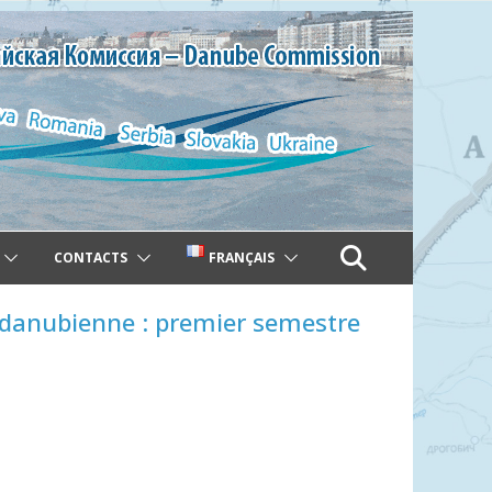
CONTACTS
FRANÇAIS
 danubienne : premier semestre