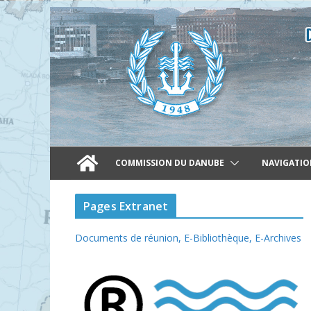
Skip
to
content
COMMISSION DU DANUBE
NAVIGATIO
Pages Extranet
Documents de réunion,
E-Bibliothèque,
E-Archives