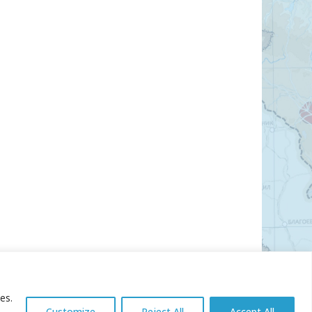
es.
Customize
Reject All
Accept All