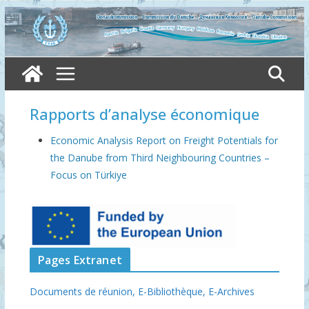
Skip
to
content
Rapports d’analyse économique
Economic Analysis Report on Freight Potentials for
the Danube from Third Neighbouring Countries –
Focus on Türkiye
Pages Extranet
Documents de réunion,
E-Bibliothèque,
E-Archives