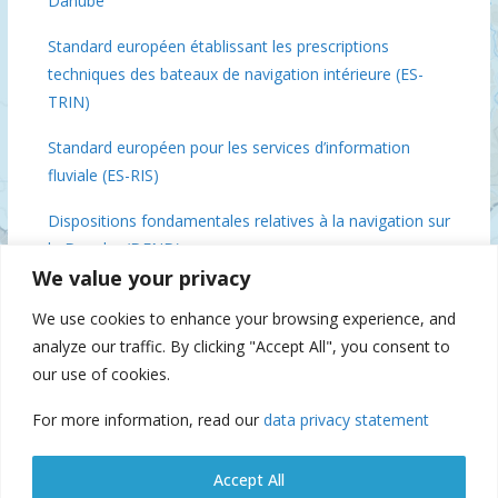
Danube
Standard européen établissant les prescriptions
techniques des bateaux de navigation intérieure (ES-
TRIN)
Standard européen pour les services d’information
fluviale (ES-RIS)
Dispositions fondamentales relatives à la navigation sur
le Danube (DFND)
We value your privacy
Conclusions de la réunion des ministres du Danube, 3
We use cookies to enhance your browsing experience, and
décembre 2018 Bruxelles
analyze our traffic. By clicking "Accept All", you consent to
Commission du Danube 70 (IFAT), 2019
our use of cookies.
For more information, read our
data privacy statement
Suspension of navigation
Accept All